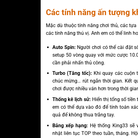
Các tính năng ấn tượng k
Mặc dù thuộc tính năng chơi thủ, các tự
các tính năng thú vị. Anh em có thể linh 
Auto Spin:
Người chơi có thể cài đặt s
setup 50 vòng quay với mức cược 10.0
cần phải nhấn thủ công.
Turbo (Tăng tốc):
Khi quay các cuộn t
chúc mừng… rút ngắn thời gian. Kết q
chơi được nhiều ván hơn trong thời gia
Thống kê lịch sử:
Hiển thị tổng số tiền
em có thể dựa vào đó để tính toán xác
quả để không thua trắng tay.
Bảng xếp hạng:
Hệ thống King33 sẽ vi
nhật liên tục TOP theo tuần, tháng. Hộ