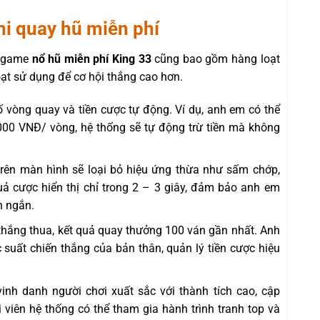
hi quay hũ miễn phí
a game
nổ hũ miễn phí King 33
cũng bao gồm hàng loạt
hoạt sử dụng để cơ hội thắng cao hơn.
ố vòng quay và tiền cược tự động. Ví dụ, anh em có thể
00 VNĐ/ vòng, hệ thống sẽ tự động trừ tiền mà không
rên màn hình sẽ loại bỏ hiệu ứng thừa như sấm chớp,
uả cược hiển thị chỉ trong 2 – 3 giây, đảm bảo anh em
n ngắn.
 thắng thua, kết quả quay thưởng 100 ván gần nhất. Anh
 suất chiến thắng của bản thân, quản lý tiền cược hiệu
nh danh người chơi xuất sắc với thành tích cao, cập
i viên hệ thống có thể tham gia hành trình tranh top và