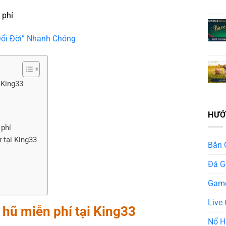
 phí
Đổi Đời” Nhanh Chóng
 King33
HƯỚ
 phí
 tại King33
Bắn 
Đá G
Game
Live
hũ miễn phí tại King33
Nổ H