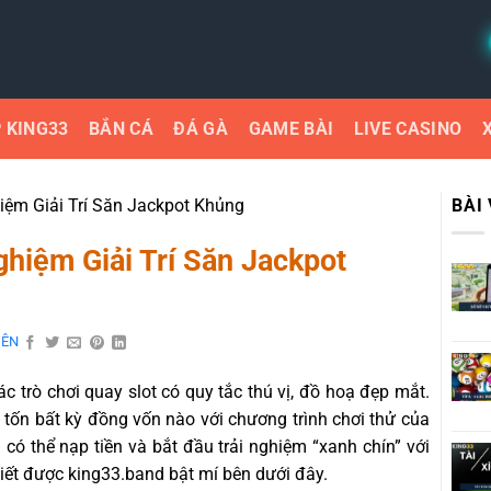
P KING33
BẮN CÁ
ĐÁ GÀ
GAME BÀI
LIVE CASINO
iệm Giải Trí Săn Jackpot Khủng
BÀI 
ghiệm Giải Trí Săn Jackpot
IÊN
c trò chơi quay slot có quy tắc thú vị, đồ hoạ đẹp mắt.
 tốn bất kỳ đồng vốn nào với chương trình chơi thử của
n có thể nạp tiền và bắt đầu trải nghiệm “xanh chín” với
tiết được king33.band bật mí bên dưới đây.