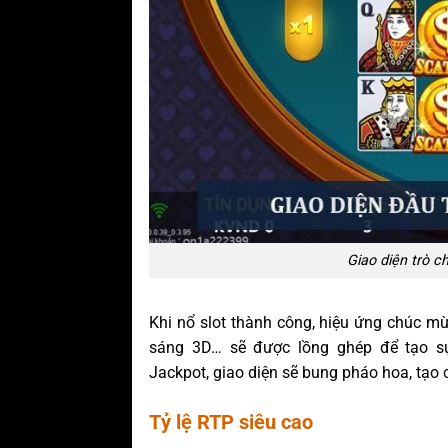
Giao diện trò c
Khi nổ slot thành công, hiệu ứng chúc m
sáng 3D… sẽ được lồng ghép để tạo sự
Jackpot, giao diện sẽ bung pháo hoa, tạo
Tỷ lệ RTP siêu cao