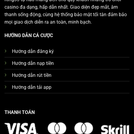
casino đa dạng, hấp dẫn nhất. Giao diện đẹp mắt, âm
thanh sống động, cùng hệ thống bảo mật tối tân đảm bảo
mọi giao dịch diễn ra an toàn, minh bạch.
HƯỚNG DẪN CÁ CƯỢC
Hướng dẫn đăng ký
Hướng dẫn nạp tiền
Hướng dẫn rút tiền
Hướng dẫn tải app
THANH TOÁN