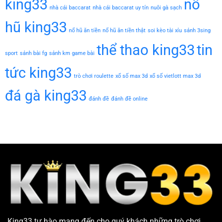
king33
nổ
nhà cái baccarat
nhà cái baccarat uy tín
nuôi gà sạch
hũ king33
nổ hũ ăn tiền
nổ hũ ăn tiền thật
soi kèo tài xỉu
sảnh 3sing
thể thao king33
tin
sport
sảnh bài fg
sảnh km game bài
tức king33
trò chơi roulette
xổ số max 3d
xổ số vietlott max 3d
đá gà king33
đánh đề
đánh đề online
King33 tự hào mang đến cho quý khách những trò chơi