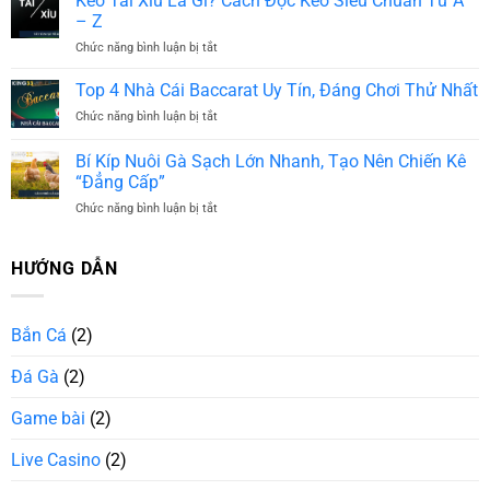
Kèo Tài Xỉu Là Gì? Cách Đọc Kèo Siêu Chuẩn Từ A
Đánh
Ngay
– Z
Đề
Cơ
Chức năng bình luận bị tắt
ở
Là
Hội
Kèo
Gì?
Làm
Tài
Top 4 Nhà Cái Baccarat Uy Tín, Đáng Chơi Thử Nhất
Các
Giàu
Xỉu
Thuật
Có
Chức năng bình luận bị tắt
ở
Là
Ngữ
1
Top
Gì?
Lô
0
4
Bí Kíp Nuôi Gà Sạch Lớn Nhanh, Tạo Nên Chiến Kê
Cách
Thủ
2
Nhà
Đọc
“Đẳng Cấp”
Phải
Cái
Kèo
“Dắt
Chức năng bình luận bị tắt
ở
Baccarat
Siêu
Túi”
Bí
Uy
Chuẩn
Kíp
Tín,
Từ
Nuôi
HƯỚNG DẪN
Đáng
A
Gà
Chơi
–
Sạch
Thử
Z
Lớn
Nhất
Bắn Cá
(2)
Nhanh,
Tạo
Đá Gà
(2)
Nên
Chiến
Kê
Game bài
(2)
“Đẳng
Cấp”
Live Casino
(2)