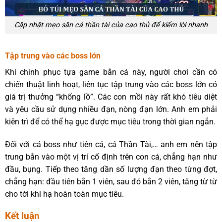
Cập nhật mẹo săn cá thần tài của cao thủ để kiếm lời nhanh
Tập trung vào các boss lớn
Khi chinh phục tựa game bắn cá này, người chơi cần có
chiến thuật linh hoạt, liên tục tập trung vào các boss lớn có
giá trị thưởng “khổng lồ”. Các con mồi này rất khó tiêu diệt
và yêu cầu sử dụng nhiều đạn, nòng đạn lớn. Anh em phải
kiên trì để có thể hạ gục được mục tiêu trong thời gian ngắn.
Đối với cá boss như tiên cá, cá Thần Tài,… anh em nên tập
trung bắn vào một vị trí cố định trên con cá, chẳng hạn như
đầu, bụng. Tiếp theo tăng dần số lượng đạn theo từng đợt,
chẳng hạn: đầu tiên bắn 1 viên, sau đó bắn 2 viên, tăng từ từ
cho tới khi hạ hoàn toàn mục tiêu.
Kết luận