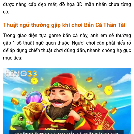
được nâng cấp đẹp mắt, đồ họa 3D mãn nhãn chưa từng
có.
Thuật ngữ thường gặp khi chơi Bắn Cá Thần Tài
Trong giao diện tựa game bắn cá này, anh em sẽ thường
gặp 1 số thuật ngữ quen thuộc. Người chơi cần phải hiểu rõ
để áp dụng chiến thuật chơi đúng đắn, nhanh chóng hạ gục
mục tiêu: