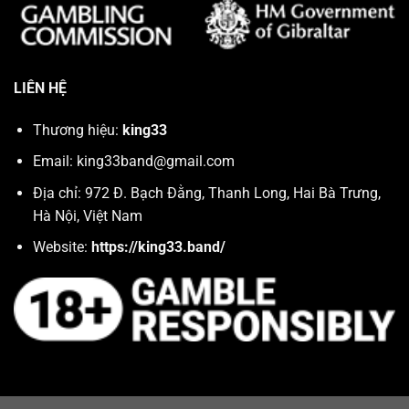
LIÊN HỆ
Thương hiệu:
king33
Email:
king33band@gmail.com
Địa chỉ: 972 Đ. Bạch Đằng, Thanh Long, Hai Bà Trưng,
Hà Nội, Việt Nam
Website:
https://king33.band/