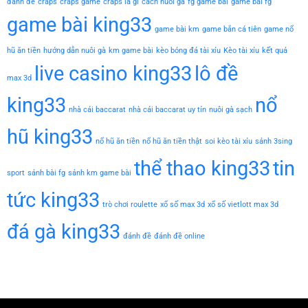
đánh đề
craps
craps game
craps là gì
cách nuôi gà
fg game bài
game bài fg
game bài king33
game bài km
game bắn cá tiên
game nổ
hũ ăn tiền
hướng dẫn nuôi gà
km game bài
kèo bóng đá tài xỉu
Kèo tài xỉu
kết quả
live casino king33
lô đề
max 3d
king33
nổ
nhà cái baccarat
nhà cái baccarat uy tín
nuôi gà sạch
hũ king33
nổ hũ ăn tiền
nổ hũ ăn tiền thật
soi kèo tài xỉu
sảnh 3sing
thể thao king33
tin
sport
sảnh bài fg
sảnh km game bài
tức king33
trò chơi roulette
xổ số max 3d
xổ số vietlott max 3d
đá gà king33
đánh đề
đánh đề online