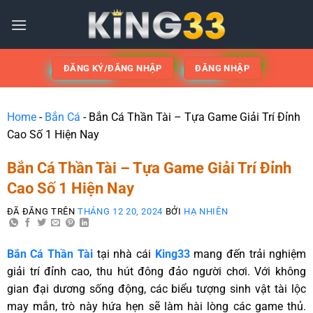
ĐĂNG KÝ/ĐĂNG NHẬP
ĐĂNG NHẬP
Home
-
Bắn Cá
-
Bắn Cá Thần Tài – Tựa Game Giải Trí Đỉnh
Cao Số 1 Hiện Nay
Bắn Cá Thần Tài – Tựa Game Giải Trí Đỉnh
Cao Số 1 Hiện Nay
ĐÃ ĐĂNG TRÊN
THÁNG 12 20, 2024
BỞI
HẠ NHIÊN
Bắn Cá Thần Tài
tại nhà cái
King33
mang đến trải nghiệm
giải trí đỉnh cao, thu hút đông đảo người chơi. Với không
gian đại dương sống động, các biểu tượng sinh vật tài lộc
may mắn, trò này hứa hẹn sẽ làm hài lòng các game thủ.