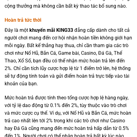
cộng thưởng mà không cần bất kỳ thao tác bổ sung nào.
Hoàn trả tức thời
Đây là một
khuyến mãi KING33
đẳng cấp dành cho tất cả
người chơi mang đến cơ hội nhận hoàn tiền không giới hạn
mỗi ngày. Bất kể thắng hay thua, chỉ cần tham gia các trò
chơi như Nổ Hũ, Bắn Cá, Game bài, Casino, Đá Gà, Thể
Thao, Xổ Số, bạn đều có thể nhận mức hoàn trả lên đến
2%. Chỉ cần tích lũy cược hợp lệ từ 1 điểm trở lên, hệ thống
sẽ tự động tính toán và gửi điểm hoàn trả trực tiếp vào tài
khoản của bạn.
Mức hoàn trả được tính theo tổng cược hợp lệ hàng ngày,
với tỷ lệ dao động từ 0.1% đến 2%, tùy thuộc vào trò chơi
và mức cược cụ thể. Ví dụ, với Nổ Hũ và Bắn Cá, mức hoàn
trả cao nhất lên tới 2% trong khi các trò chơi như Casino
hay Đá Gà cũng mang đến mức hoàn trả hấp dẫn từ 0.5%
đến 1%. Người chơi có thể nhận hoàn trả bất kỳ lúc nào