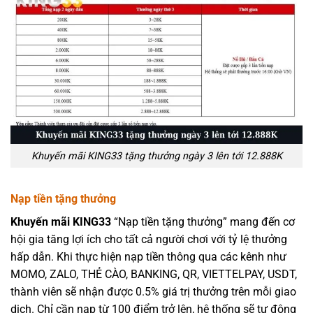
Khuyến mãi KING33 tặng thưởng ngày 3 lên tới 12.888K
Nạp tiền tặng thưởng
Khuyến mãi KING33
“Nạp tiền tặng thưởng”
mang đến cơ
hội gia tăng lợi ích cho tất cả người chơi với tỷ lệ thưởng
hấp dẫn. Khi thực hiện nạp tiền thông qua các kênh như
MOMO, ZALO, THẺ CÀO, BANKING, QR, VIETTELPAY, USDT,
thành viên sẽ nhận được 0.5% giá trị thưởng trên mỗi giao
dịch. Chỉ cần nạp từ 100 điểm trở lên, hệ thống sẽ tự động