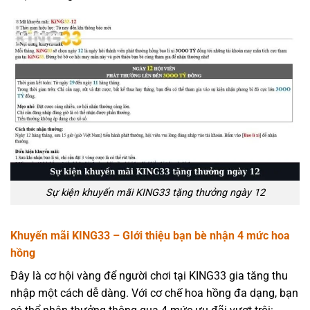
Sự kiện khuyến mãi KING33 tặng thưởng ngày 12
Khuyến mãi KING33 – GIới thiệu bạn bè nhận 4 mức hoa
hồng
Đây là cơ hội vàng để người chơi tại KING33 gia tăng thu
nhập một cách dễ dàng. Với cơ chế hoa hồng đa dạng, bạn