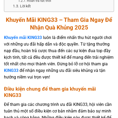
Hoàn trả tức thời
Lời kết
Khuyến Mãi KING33 – Tham Gia Ngay Để
Nhận Quà Khủng 2025
Khuyến mãi KING33
luôn là điểm nhấn thu hút người chơi
với những ưu đãi hấp dẫn và độc quyền. Từ tặng thưởng
nạp đầu, hoàn trả cược thua đến các sự kiện đua top đầy
kịch tính, tất cả đều được thiết kế để mang đến trải nghiệm
tốt nhất cho mọi thành viên. Đừng bỏ lỡ cơ hội tham gia
KING33
để nhận ngay những ưu đãi siêu khủng và tận
hưởng niềm vui trọn vẹn!
Điều kiện chung để tham gia khuyến mãi
KING33
Để tham gia các chương trình ưu đãi KING33, hội viên cần
tuân thủ một số điều kiện cơ bản nhằm đảm bảo sự minh
bạch và công bằng. Những điều kiện này được thiết kế để