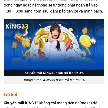
trong ngày hoặc hệ thống sẽ tự động phát hoàn trả vào
1:00 – 3:00 sáng hôm sau, đảm bảo tiện lợi và minh bạch.
Khuyến mãi KING33 hoàn trả lên tới 2%
Lời kết
Khuyến mãi KING33
không chỉ mang đến những ưu đãi