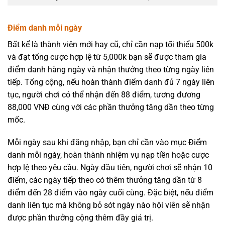
Điểm danh mỗi ngày
Bất kể là thành viên mới hay cũ, chỉ cần nạp tối thiểu 500k
và đạt tổng cược hợp lệ từ 5,000k bạn sẽ được tham gia
điểm danh hàng ngày và nhận thưởng theo từng ngày liên
tiếp. Tổng cộng, nếu hoàn thành điểm danh đủ 7 ngày liên
tục, người chơi có thể nhận đến 88 điểm, tương đương
88,000 VNĐ cùng với các phần thưởng tăng dần theo từng
mốc.
Mỗi ngày sau khi đăng nhập, bạn chỉ cần vào mục Điểm
danh mỗi ngày, hoàn thành nhiệm vụ nạp tiền hoặc cược
hợp lệ theo yêu cầu. Ngày đầu tiên, người chơi sẽ nhận 10
điểm, các ngày tiếp theo có thêm thưởng tăng dần từ 8
điểm đến 28 điểm vào ngày cuối cùng. Đặc biệt, nếu điểm
danh liên tục mà không bỏ sót ngày nào hội viên sẽ nhận
được phần thưởng cộng thêm đầy giá trị.