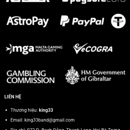
LIÊN HỆ
Thương hiệu:
king33
Email:
king33band@gmail.com