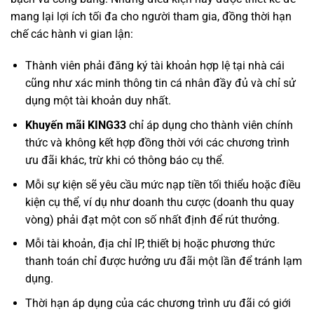
mang lại lợi ích tối đa cho người tham gia, đồng thời hạn
chế các hành vi gian lận:
Thành viên phải đăng ký tài khoản hợp lệ tại nhà cái
cũng như xác minh thông tin cá nhân đầy đủ và chỉ sử
dụng một tài khoản duy nhất.
Khuyến mãi KING33
chỉ áp dụng cho thành viên chính
thức và không kết hợp đồng thời với các chương trình
ưu đãi khác, trừ khi có thông báo cụ thể.
Mỗi sự kiện sẽ yêu cầu mức nạp tiền tối thiểu hoặc điều
kiện cụ thể, ví dụ như doanh thu cược (doanh thu quay
vòng) phải đạt một con số nhất định để rút thưởng.
Mỗi tài khoản, địa chỉ IP, thiết bị hoặc phương thức
thanh toán chỉ được hưởng ưu đãi một lần để tránh lạm
dụng.
Thời hạn áp dụng của các chương trình ưu đãi có giới