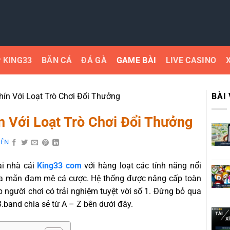
P KING33
BẮN CÁ
ĐÁ GÀ
GAME BÀI
LIVE CASINO
ín Với Loạt Trò Chơi Đổi Thưởng
BÀI 
 Với Loạt Trò Chơi Đổi Thưởng
IÊN
ại nhà cái
King33 com
với hàng loạt các tính năng nổi
thỏa mãn đam mê cá cược. Hệ thống được nâng cấp toàn
 người chơi có trải nghiệm tuyệt vời số 1. Đừng bỏ qua
3.band chia sẻ từ A – Z bên dưới đây.