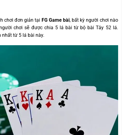
ch chơi đơn giản tại
FG Game bài
, bất kỳ người chơi nào
gười chơi sẽ được chia 5 lá bài từ bộ bài Tây 52 lá.
 nhất từ 5 lá bài này.