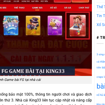
Thể 
Tin 
Xổ S
# T
3 sing 
cá thần
tiên
bắ
craps l
ảnh Game bài FG tại nhà cái
bà
hống bảo mật 100%, thông tin người chơi và giao dịch
nổ hũ ă
ên thứ 3. Nhà cái King33 liên tục cập nhật và nâng cấp
Kèo tài