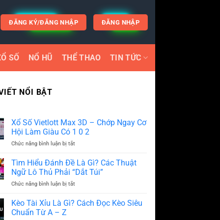
ĐĂNG KÝ/ĐĂNG NHẬP
ĐĂNG NHẬP
XỔ SỐ
NỔ HŨ
THỂ THAO
TIN TỨC
VIẾT NỔI BẬT
Xổ Số Vietlott Max 3D – Chớp Ngay Cơ
Hội Làm Giàu Có 1 0 2
Chức năng bình luận bị tắt
ở
Xổ
Số
Tìm Hiểu Đánh Đề Là Gì? Các Thuật
Vietlott
Ngữ Lô Thủ Phải “Dắt Túi”
Max
Chức năng bình luận bị tắt
ở
3D
Tìm
–
Hiểu
Kèo Tài Xỉu Là Gì? Cách Đọc Kèo Siêu
Chớp
Đánh
Ngay
Chuẩn Từ A – Z
Đề
Cơ