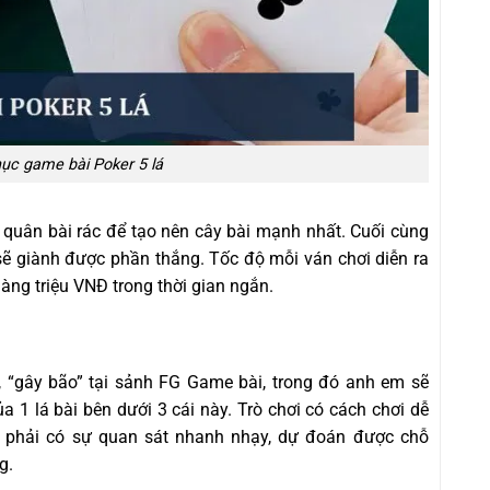
ục game bài Poker 5 lá
c quân bài rác để tạo nên cây bài mạnh nhất. Cuối cùng
sẽ giành được phần thắng. Tốc độ mỗi ván chơi diễn ra
hàng triệu VNĐ trong thời gian ngắn.
 vị, “gây bão” tại sảnh FG Game bài, trong đó anh em sẽ
ủa 1 lá bài bên dưới 3 cái này. Trò chơi có cách chơi dễ
i phải có sự quan sát nhanh nhạy, dự đoán được chỗ
g.