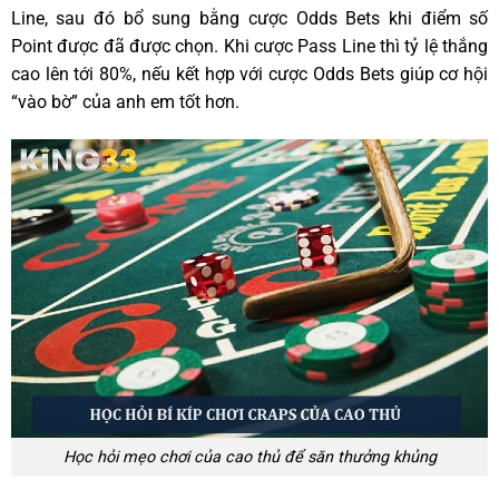
Line, sau đó bổ sung bằng cược Odds Bets khi điểm số
Point được đã được chọn. Khi cược Pass Line thì tỷ lệ thắng
cao lên tới 80%, nếu kết hợp với cược Odds Bets giúp cơ hội
“vào bờ” của anh em tốt hơn.
Học hỏi mẹo chơi của cao thủ để săn thưởng khủng