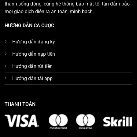
thanh sống động, cùng hệ thống bảo mật tối tân đảm bảo
mọi giao dịch diễn ra an toàn, minh bạch.
HƯỚNG DẪN CÁ CƯỢC
Hướng dẫn đăng ký
Hướng dẫn nạp tiền
Hướng dẫn rút tiền
Hướng dẫn tải app
THANH TOÁN