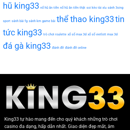
hũ king33
nổ hũ ăn tiền
nổ hũ ăn tiền thật
soi kèo tài xỉu
sảnh 3sing
thể thao king33
tin
sport
sảnh bài fg
sảnh km game bài
tức king33
trò chơi roulette
xổ số max 3d
xổ số vietlott max 3d
đá gà king33
đánh đề
đánh đề online
King33 tự hào mang đến cho quý khách những trò chơi
casino đa dạng, hấp dẫn nhất. Giao diện đẹp mắt, âm