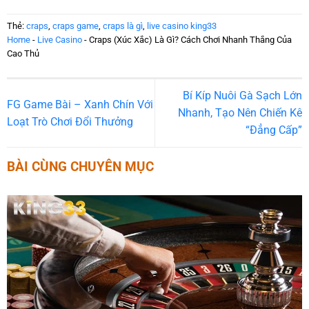
Thẻ:
craps
,
craps game
,
craps là gì
,
live casino king33
Home
-
Live Casino
-
Craps (Xúc Xắc) Là Gì? Cách Chơi Nhanh Thắng Của
Cao Thủ
Bí Kíp Nuôi Gà Sạch Lớn
FG Game Bài – Xanh Chín Với
Nhanh, Tạo Nên Chiến Kê
Loạt Trò Chơi Đổi Thưởng
“Đẳng Cấp”
BÀI CÙNG CHUYÊN MỤC