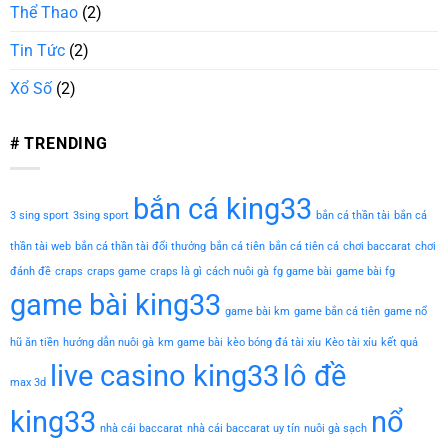
Thể Thao
(2)
Tin Tức
(2)
Xổ Số
(2)
# TRENDING
bắn cá king33
3 sing sport
3sing sport
bắn cá thần tài
bắn cá
thần tài web
bắn cá thần tài đổi thưởng
bắn cá tiên
bắn cá tiên cá
chơi baccarat
chơi
đánh đề
craps
craps game
craps là gì
cách nuôi gà
fg game bài
game bài fg
game bài king33
game bài km
game bắn cá tiên
game nổ
hũ ăn tiền
hướng dẫn nuôi gà
km game bài
kèo bóng đá tài xỉu
Kèo tài xỉu
kết quả
live casino king33
lô đề
max 3d
king33
nổ
nhà cái baccarat
nhà cái baccarat uy tín
nuôi gà sạch