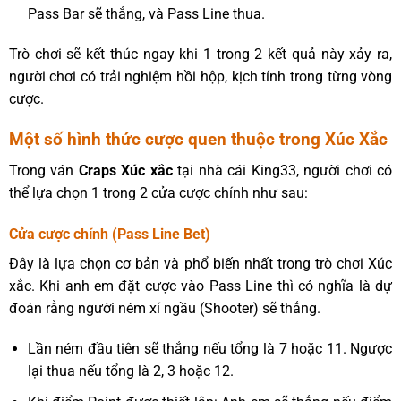
Pass Bar sẽ thắng, và Pass Line thua.
Trò chơi sẽ kết thúc ngay khi 1 trong 2 kết quả này xảy ra,
người chơi có trải nghiệm hồi hộp, kịch tính trong từng vòng
cược.
Một số hình thức cược quen thuộc trong Xúc Xắc
Trong ván
Craps Xúc xắc
tại nhà cái King33, người chơi có
thể lựa chọn 1 trong 2 cửa cược chính như sau:
Cửa cược chính (Pass Line Bet)
Đây là lựa chọn cơ bản và phổ biến nhất trong trò chơi Xúc
xắc. Khi anh em đặt cược vào Pass Line thì có nghĩa là dự
đoán rằng người ném xí ngầu (Shooter) sẽ thắng.
Lần ném đầu tiên sẽ thắng nếu tổng là 7 hoặc 11. Ngược
lại thua nếu tổng là 2, 3 hoặc 12.