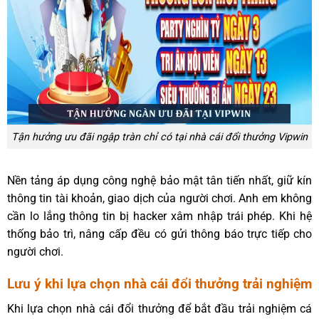
Tận hưởng ưu đãi ngập tràn chỉ có tại nhà cái đổi thưởng Vipwin
Nền tảng áp dụng công nghệ bảo mật tân tiến nhất, giữ kín
thông tin tài khoản, giao dịch của người chơi. Anh em không
cần lo lắng thông tin bị hacker xâm nhập trái phép. Khi hệ
thống bảo trì, nâng cấp đều có gửi thông báo trực tiếp cho
người chơi.
Lưu ý khi lựa chọn nhà cái đổi thưởng trải nghiệm
Khi lựa chọn nhà cái đổi thưởng để bắt đầu trải nghiệm cá