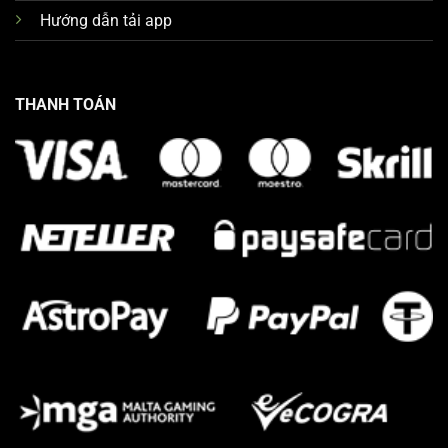
Hướng dẫn tải app
THANH TOÁN