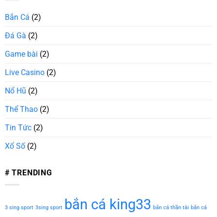
Sạch
Thử
Z
Lớn
Nhất
Bắn Cá
(2)
Nhanh,
Tạo
Đá Gà
(2)
Nên
Chiến
Kê
Game bài
(2)
“Đẳng
Cấp”
Live Casino
(2)
Nổ Hũ
(2)
Thể Thao
(2)
Tin Tức
(2)
Xổ Số
(2)
# TRENDING
bắn cá king33
3 sing sport
3sing sport
bắn cá thần tài
bắn cá