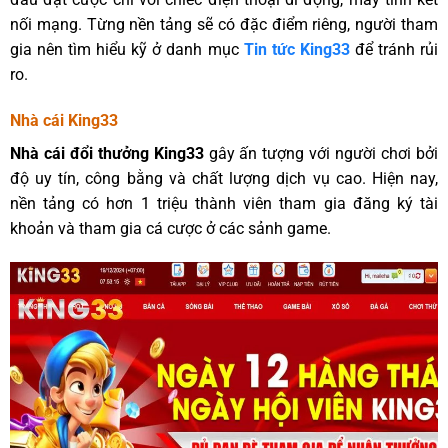
nối mạng. Từng nền tảng sẽ có đặc điểm riêng, người tham
gia nên tìm hiểu kỹ ở danh mục
Tin tức King33
để tránh rủi
ro.
Nhà cái King33
Nhà cái đổi thưởng King33
gây ấn tượng với người chơi bởi
độ uy tín, công bằng và chất lượng dịch vụ cao. Hiện nay,
nền tảng có hơn 1 triệu thành viên tham gia đăng ký tài
khoản và tham gia cá cược ở các sảnh game.