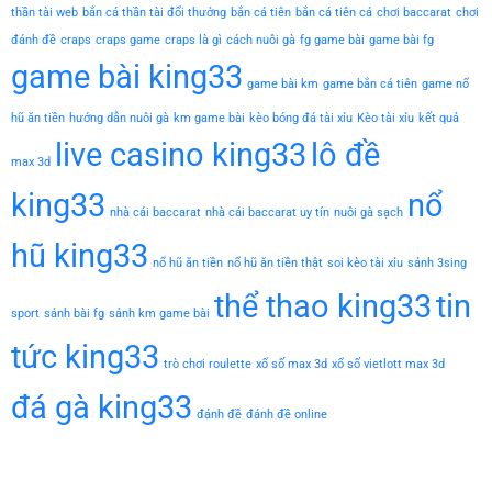
thần tài web
bắn cá thần tài đổi thưởng
bắn cá tiên
bắn cá tiên cá
chơi baccarat
chơi
đánh đề
craps
craps game
craps là gì
cách nuôi gà
fg game bài
game bài fg
game bài king33
game bài km
game bắn cá tiên
game nổ
hũ ăn tiền
hướng dẫn nuôi gà
km game bài
kèo bóng đá tài xỉu
Kèo tài xỉu
kết quả
live casino king33
lô đề
max 3d
king33
nổ
nhà cái baccarat
nhà cái baccarat uy tín
nuôi gà sạch
hũ king33
nổ hũ ăn tiền
nổ hũ ăn tiền thật
soi kèo tài xỉu
sảnh 3sing
thể thao king33
tin
sport
sảnh bài fg
sảnh km game bài
tức king33
trò chơi roulette
xổ số max 3d
xổ số vietlott max 3d
đá gà king33
đánh đề
đánh đề online