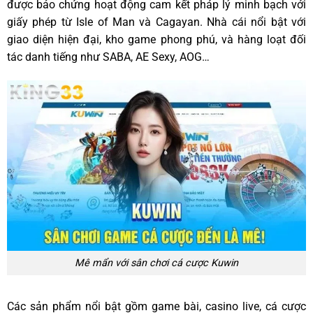
được bảo chứng hoạt động cam kết pháp lý minh bạch với
giấy phép từ Isle of Man và Cagayan.
Nhà cái nổi bật với
giao diện hiện đại, kho game phong phú, và hàng loạt đối
tác danh tiếng như SABA, AE Sexy, AOG…
Mê mẩn với sân chơi cá cược Kuwin
Các sản phẩm nổi bật gồm game bài, casino live, cá cược