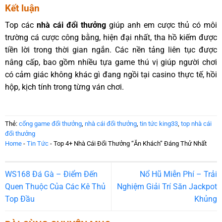
Kết luận
Top các
nhà cái đổi thưởng
giúp anh em cược thủ có môi
trường cá cược công bằng, hiện đại nhất, tha hồ kiếm được
tiền lời trong thời gian ngắn. Các nền tảng liên tục được
nâng cấp, bao gồm nhiều tựa game thú vị giúp người chơi
có cảm giác không khác gì đang ngồi tại casino thực tế, hồi
hộp, kịch tính trong từng ván chơi.
Thẻ:
cổng game đổi thưởng
,
nhà cái đổi thưởng
,
tin tức king33
,
top nhà cái
đổi thưởng
Home
-
Tin Tức
-
Top 4+ Nhà Cái Đổi Thưởng “Ăn Khách” Đáng Thử Nhất
WS168 Đá Gà – Điểm Đến
Nổ Hũ Miễn Phí – Trải
Quen Thuộc Của Các Kê Thủ
Nghiệm Giải Trí Săn Jackpot
Top Đầu
Khủng