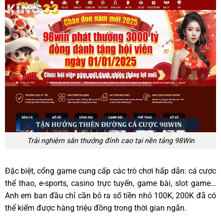
Trải nghiệm săn thưởng đỉnh cao tại nền tảng 98Win
Đặc biệt, cổng game cung cấp các trò chơi hấp dẫn: cá cược
thể thao, e-sports, casino trực tuyến, game bài, slot game…
Anh em ban đầu chỉ cần bỏ ra số tiền nhỏ 100K, 200K đã có
thể kiếm được hàng triệu đồng trong thời gian ngắn.