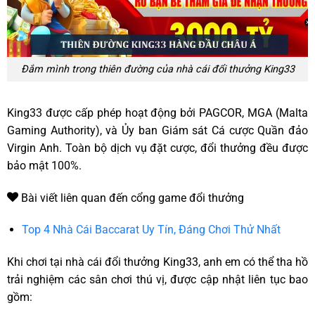
Đắm mình trong thiên đường của nhà cái đổi thưởng King33
King33 được cấp phép hoạt động bởi PAGCOR, MGA (Malta
Gaming Authority), và Ủy ban Giám sát Cá cược Quần đảo
Virgin Anh. Toàn bộ dịch vụ đặt cược, đổi thưởng đều được
bảo mật 100%.
Bài viết liên quan đến cổng game đổi thưởng
Top 4 Nhà Cái Baccarat Uy Tín, Đáng Chơi Thử Nhất
Khi chơi tại nhà cái đổi thưởng King33, anh em có thể tha hồ
trải nghiệm các sân chơi thú vị, được cập nhật liên tục bao
gồm: