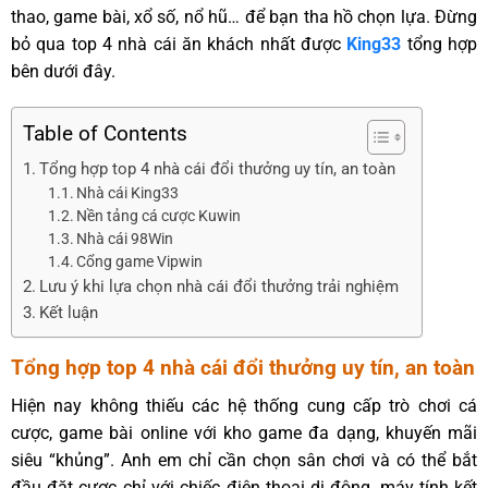
thao, game bài, xổ số, nổ hũ… để bạn tha hồ chọn lựa. Đừng
bỏ qua top 4 nhà cái ăn khách nhất được
King33
tổng hợp
bên dưới đây.
Table of Contents
Tổng hợp top 4 nhà cái đổi thưởng uy tín, an toàn
Nhà cái King33
Nền tảng cá cược Kuwin
Nhà cái 98Win
Cổng game Vipwin
Lưu ý khi lựa chọn nhà cái đổi thưởng trải nghiệm
Kết luận
Tổng hợp top 4 nhà cái đổi thưởng uy tín, an toàn
Hiện nay không thiếu các hệ thống cung cấp trò chơi cá
cược, game bài online với kho game đa dạng, khuyến mãi
siêu “khủng”. Anh em chỉ cần chọn sân chơi và có thể bắt
đầu đặt cược chỉ với chiếc điện thoại di động, máy tính kết